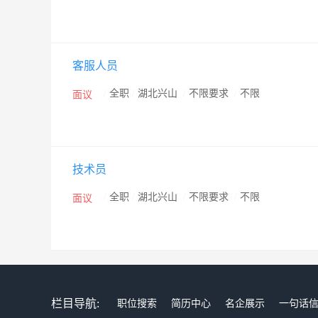
客服人员
/
全职
/
湖北兴山
/
不限要求
/
不限
面议
技术员
/
全职
/
湖北兴山
/
不限要求
/
不限
面议
栏目导航:
职位搜索
简历中心
名企展示
一句话