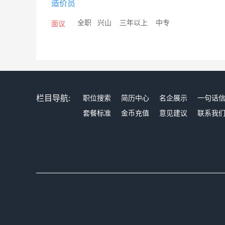
造价员
/
全职
/
兴山
/
三年以上
/
中专
面议
栏目导航:
职位搜索
简历中心
名企展示
一句话
套餐标准
金币充值
意见建议
联系我