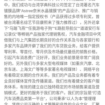
中，我们成功与台湾学典科技公司签定了台湾著名汽车
镀膜品牌“Astree奈米水晶镀膜”的产品设计、推广与销
售的内地唯一指定授权书（产品获得过多项专利奖，曾
被台湾著名综艺节目康熙来了强力推荐过），另外还拿
下“马踏飞燕”“任我游电子狗”“E路航导航仪”“道道安行车
记录仪”等畅销产品独家代理销售权，汽车金融项目中凭
借我们与上汽集团长期良好的合作关系及与各家银行和
多家汽车品牌开僻了我们的汽车贷款业务，给客户提供
零利率、零首付、零月供及市场最优最低的销售价格，
引起汽车消息费广泛好评，我们业务前景是非常广阔良
好的。另外我们与多家大型电视媒体（如重庆汽摩、北
京车迷、上海文广等等多家著名电视媒体）、网络平台
有着稳定长期的合作关系，我们的产品及业务都有着专
业良好媒体宣传及传播渠道。我们也有着健全的客户服
务体系，有效的建立自已独特稳定的市场销售渠道及营
销模式，更好的服务于我们的客户。我们的宗旨是“打造
汽车消费品类第一平台”，公司秉承“以人为本”管理理
念，凭借公司正确的人才策略和良性的企业文化，汇聚