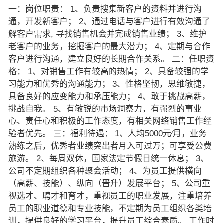
一：岗位职责： 1、负责搜集新客户的资料并进行沟
通，开发新客户； 2、通过电话与客户进行有效沟通了
解客户需求, 寻找销售机会并完成销售业绩； 3、维护
老客户的业务，挖掘客户的最大潜力； 4、定期与合作
客户进行沟通，建立良好的长期合作关系。 二：任职资
格： 1、对销售工作有较高的热情； 2、具备较强的学
习能力和优秀的沟通能力； 3、性格坚韧，思维敏捷，
具备良好的应变能力和承压能力； 4、敢于挑战高薪，
挑战自我。 5、有敏锐的市场洞察力，有强烈的事业
心、责任心和积极的工作态度，有相关网络销售工作经
验者优先。 三：福利待遇： 1、人均5000元∕月，业务
熟练之后，优秀者业绩突出者月入可过万；可享受公费
旅游。 2、每周双休，国家法定节假日统一休息； 3、
公司不定期组织各种聚会活动； 4、为员工提供横向
（高薪、技能）、纵向（晋升）发展平台； 5、公司重
视选才、聘才和育才，重视员工的职业发展，注重培养
员工的职业道德和专业技能，不定期为员工组织各类培
训，提供良好的学习平台，提升员工综合素质。 工作时