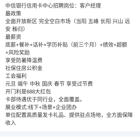
中信银行信用卡中心招聘岗位：客户经理
最️政策
全面开放新区 完全空白市场（当阳 五峰 长阳 兴山 远
安 秭归）
最薪资
底薪+餐补+话补+学历补贴（前三个月）+绩效+超额
+风险奖励
享受防暑降温费
社保住房公积金
工会福利
元旦 端午 中秋 国庆 春节 享受过节费
开门利是688大红包
卡部待遇优于同行业，全面覆盖。
️展业模式:线下+场景+企业团办
️单位配置高质量发卡礼品、提供驻点场地，全方面保障
收入