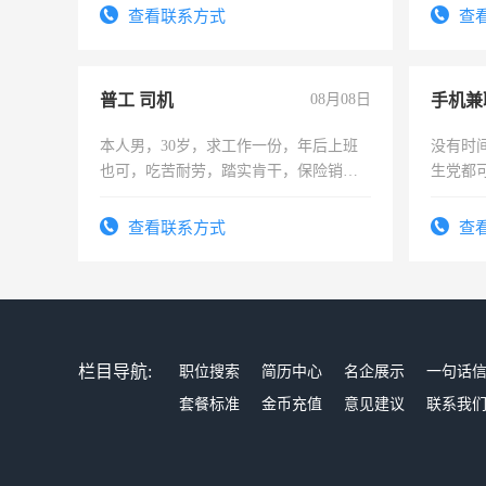
频，培
查看联系方式
查
音！你
成为拍
普工 司机
08月08日
手机兼
本人男，30岁，求工作一份，年后上班
没有时
也可，吃苦耐劳，踏实肯干，保险销售
生党都
勿扰
间，一
勤快的
查看联系方式
查
栏目导航:
职位搜索
简历中心
名企展示
一句话
套餐标准
金币充值
意见建议
联系我