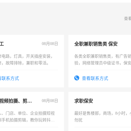
查
工
08月08日
全职兼职销售类 保安
修电路，灯具，开关插座安装，
各类全职兼职销售类，有广告
修，故障排除，兼职和零活。
验，网络管理员中级证书，保
队长，形象岗或幼儿园保安，
有高低压电工证和十几年工作
看联系方式
查看联系方式
手机短视频拍摄、剪辑、抖音快手
08月08日
求职保安
人、门店、单位、企业拍摄短视
最好是售楼部，商场，8小时，
训手机拍摄剪辑，教你玩转抖音
勿扰
人、门店、单位、企业拍摄短视