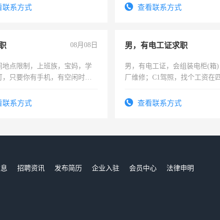
训手机拍摄剪辑，教你玩转抖
看联系方式
查看联系方式
也可以成为拍摄达人！你也可以
摄达人！
职
08月08日
男，有电工证求职
间地点限制，上班族，宝妈，学
男，有电工证，会组装电柜(箱
可，只要你有手机，有空闲时
厂维修；C1驾照，找个工资在
单一结，一天二三十不成问题，
上，枣强县以外需要有住宿，
四五十，每天挣零花钱没问题！
电话
看联系方式
查看联系方式
信息
招聘资讯
发布简历
企业入驻
会员中心
法律申明
们