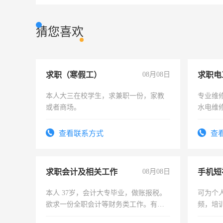
猜您喜欢
求职（寒假工）
08月08日
求职电
本人大三在校学生，求兼职一份，家教
专业维
或者商场。
水电维
查看联系方式
查
求职会计及相关工作
08月08日
本人 37岁，会计大专毕业，做账报税。
可为个
欲求一份全职会计等财务类工作。有会
频，培
计证
可为个