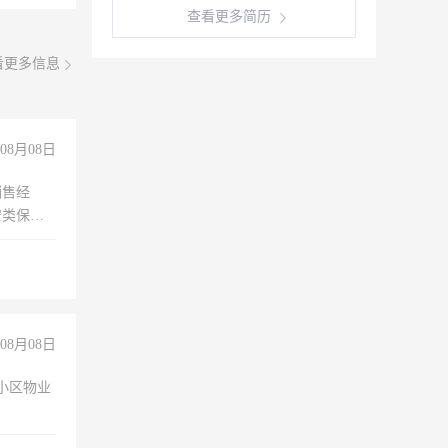
查看更多简历
看更多信息
08月08日
销售经
安类保安
维修水电
经验
08月08日
小区物业