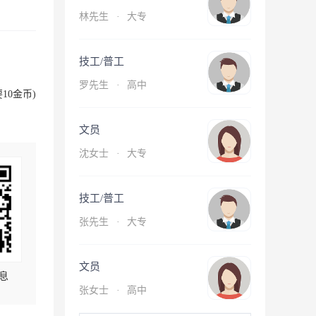
林先生
·
大专
技工/普工
罗先生
·
高中
10金币)
文员
沈女士
·
大专
技工/普工
张先生
·
大专
文员
息
张女士
·
高中